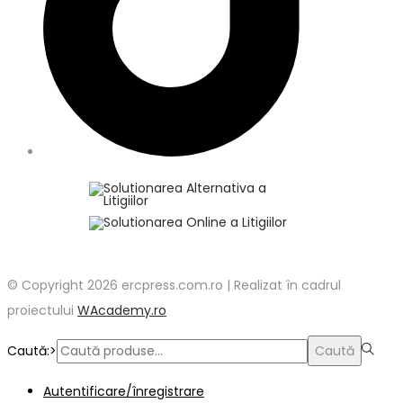
© Copyright 2026 ercpress.com.ro | Realizat în cadrul
proiectului
WAcademy.ro
Caută:>
Caută
Autentificare/înregistrare